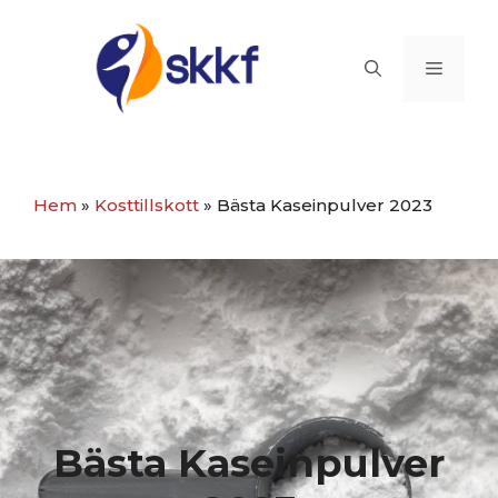
Hoppa
till
Meny
innehåll
Hem
»
Kosttillskott
»
Bästa Kaseinpulver 2023
Bästa Kaseinpulver